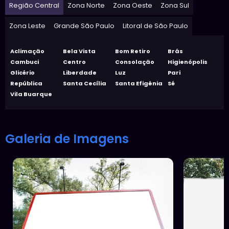
Região Central
Zona Norte
Zona Oeste
Zona Sul
Zona Leste
Grande São Paulo
Litoral de São Paulo
Aclimação
Bela Vista
Bom Retiro
Brás
Cambuci
Centro
Consolação
Higienópolis
Glicério
Liberdade
Luz
Pari
República
Santa Cecília
Santa Efigênia
Sé
Vila Buarque
Galeria de Imagens