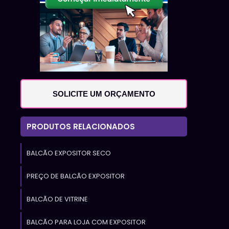
-
m
l
l
SOLICITE UM ORÇAMENTO
m
s
PRODUTOS RELACIONADOS
o
s
BALCÃO EXPOSITOR SECO
o
PREÇO DE BALCÃO EXPOSITOR
BALCÃO DE VITRINE
.
BALCÃO PARA LOJA COM EXPOSITOR
,