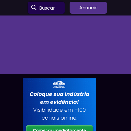
Buscar
Anuncie
a
e
,
o