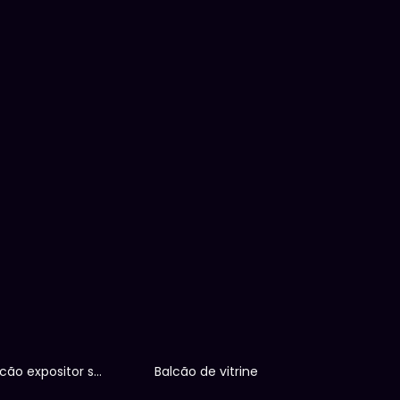
a
o
o
a
r
e
r
Balcão expositor seco
Balcão de vitrine