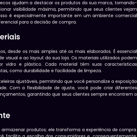
secos ajudam a destacar os produtos da sua marca, tornando
cionar visibilidade máxima, permitindo que seus clientes veja
. Isso é especialmente importante em um ambiente comercia
ferencial para a decisão de compra.
eriais
os, desde os mais simples até os mais elaborados. É essencia
 visual e ao layout da sua loja. Os materiais utilizados pode
r vidro e plástico. Cada material têm suas característica
as, como durabilidade e facilidade de limpeza.
leiras ajustáveis, permitindo que você personalize a exposiçã
. Com a flexibilidade de ajuste, você pode criar diferente
ançamentos, garantindo que seus clientes sempre encontrem 
nte
 armazenar produtos; ele transforma a experiência de compra
ocê facilita a escolha dos consumidores e, consequentemente