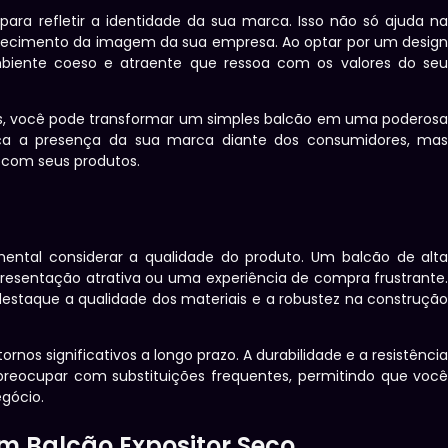
para refletir a identidade da sua marca. Isso não só ajuda n
lecimento da imagem da sua empresa. Ao optar por um desig
mbiente coeso e atraente que ressoa com os valores do se
ados, você pode transformar um simples balcão em uma poderos
rça a presença da sua marca diante dos consumidores, ma
 com seus produtos.
mental considerar a qualidade do produto. Um balcão de alt
presentação atrativa ou uma experiência de compra frustrante
estaque a qualidade dos materiais e a robustez na construçã
rnos significativos a longo prazo. A durabilidade e a resistênci
reocupar com substituições frequentes, permitindo que voc
gócio.
 Balcão Expositor Seco