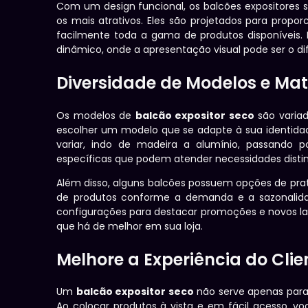
Com um design funcional, os balcões expositores 
os mais atrativos. Eles são projetados para propor
facilmente toda a gama de produtos disponíveis
dinâmico, onde a apresentação visual pode ser o di
Diversidade de Modelos e Mat
Os modelos de
balcão expositor seco
são variad
escolher um modelo que se adapte à sua identidade
variar, indo de madeira a alumínio, passando po
específicas que podem atender necessidades distint
Além disso, alguns balcões possuem opções de prate
de produtos conforme a demanda e a sazonalidade
configurações para destacar promoções e novos l
que há de melhor em sua loja.
Melhore a Experiência do Clie
Um
balcão expositor seco
não serve apenas para
Ao colocar produtos à vista e em fácil acesso, v