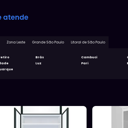
e atende
Zona Leste
Grande São Paulo
Litoral de São Paulo
etiro
Brás
Cambuci
rdade
Luz
Pari
Buarque