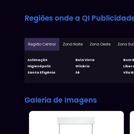
Regiões onde a QI Publicidad
Região Central
Zona Norte
Zona Oeste
Zona Sul
Aclimação
Bela Vista
Bom R
Higienópolis
Glicério
Libe
Santa Efigênia
Sé
Vila 
Galeria de Imagens