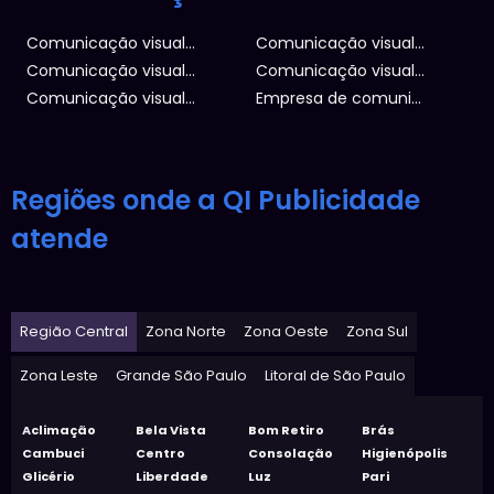
Comunicação visual empresas
Comunicação visual supermercado
Comunicação visual corporativa
Comunicação visual interna
Comunicação visual acm
Empresa de comunicação
Regiões onde a QI Publicidade
atende
Região Central
Zona Norte
Zona Oeste
Zona Sul
Zona Leste
Grande São Paulo
Litoral de São Paulo
Aclimação
Bela Vista
Bom Retiro
Brás
Cambuci
Centro
Consolação
Higienópolis
Glicério
Liberdade
Luz
Pari